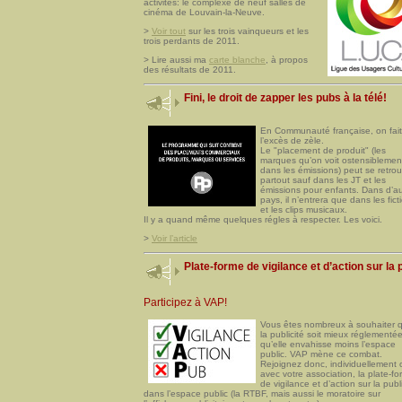
activités: le complexe de neuf salles de
cinéma de Louvain-la-Neuve.
>
Voir tout
sur les trois vainqueurs et les
trois perdants de 2011.
> Lire aussi ma
carte blanche
, à propos
des résultats de 2011.
Fini, le droit de zapper les pubs à la télé!
En Communauté française, on fai
l’excès de zèle.
Le "placement de produit" (les
marques qu’on voit ostensiblemen
dans les émissions) peut se retro
partout sauf dans les JT et les
émissions pour enfants. Dans d’au
pays, il n’entrera que dans les fict
et les clips musicaux.
Il y a quand même quelques régles à respecter. Les voici.
>
Voir l’article
Plate-forme de vigilance et d’action sur la 
Participez à VAP!
Vous êtes nombreux à souhaiter 
la publicité soit mieux réglementée
qu’elle envahisse moins l’espace
public. VAP mène ce combat.
Rejoignez donc, individuellement 
avec votre association, la plate-f
de vigilance et d’action sur la publi
dans l’espace public (la RTBF, mais aussi le moratoire sur