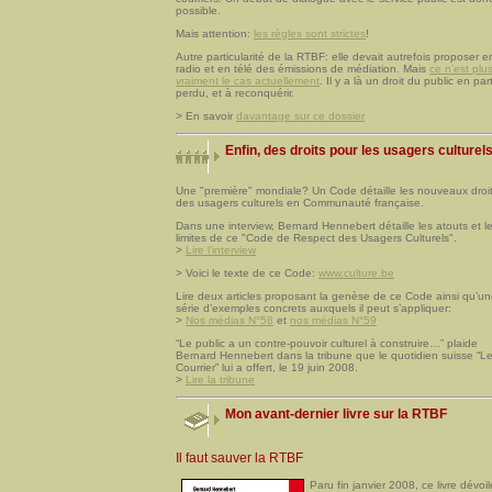
possible.
Mais attention:
les règles sont strictes
!
Autre particularité de la RTBF: elle devait autrefois proposer e
radio et en télé des émissions de médiation. Mais
ce n’est plu
vraiment le cas actuellement
. Il y a là un droit du public en par
perdu, et à reconquérir.
> En savoir
davantage sur ce dossier
Enfin, des droits pour les usagers culturels
Une "première" mondiale? Un Code détaille les nouveaux droi
des usagers culturels en Communauté française.
Dans une interview, Bernard Hennebert détaille les atouts et l
limites de ce "Code de Respect des Usagers Culturels".
>
Lire l’interview
> Voici le texte de ce Code:
www.culture.be
Lire deux articles proposant la genèse de ce Code ainsi qu’u
série d’exemples concrets auxquels il peut s’appliquer:
>
Nos médias N°58
et
nos médias N°59
“Le public a un contre-pouvoir culturel à construire…” plaide
Bernard Hennebert dans la tribune que le quotidien suisse “L
Courrier” lui a offert, le 19 juin 2008.
>
Lire la tribune
Mon avant-dernier livre sur la RTBF
Il faut sauver la RTBF
Paru fin janvier 2008, ce livre dévoil