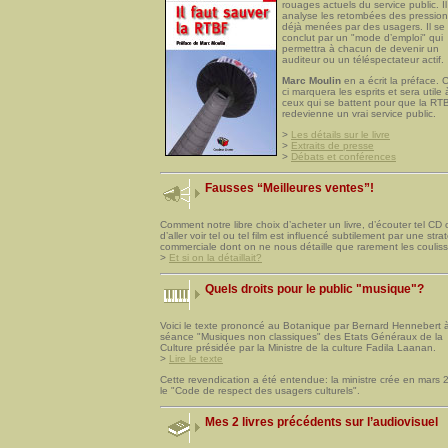
rouages actuels du service public. Il
analyse les retombées des pressio
déjà menées par des usagers. Il se
conclut par un "mode d’emploi" qui
permettra à chacun de devenir un
auditeur ou un téléspectateur actif.
Marc Moulin
en a écrit la préface. C
ci marquera les esprits et sera utile 
ceux qui se battent pour que la RT
redevienne un vrai service public.
>
Les détails sur le livre
>
Extraits de presse
>
Débats et conférences
Fausses “Meilleures ventes”!
Comment notre libre choix d’acheter un livre, d’écouter tel CD 
d’aller voir tel ou tel film est influencé subtilement par une stra
commerciale dont on ne nous détaille que rarement les couli
>
Et si on la détaillait?
Quels droits pour le public "musique"?
Voici le texte prononcé au Botanique par Bernard Hennebert à
séance "Musiques non classiques" des Etats Généraux de la
Culture présidée par la Ministre de la culture Fadila Laanan.
>
Lire le texte
Cette revendication a été entendue: la ministre crée en mars
le "Code de respect des usagers culturels".
Mes 2 livres précédents sur l’audiovisuel