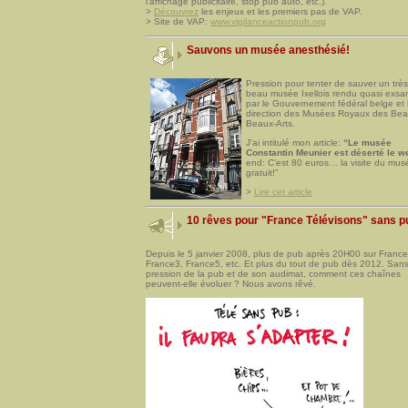
l’affichage publicitaire, stop pub auto, etc.).
>
Découvrez
les enjeux et les premiers pas de VAP.
> Site de VAP:
www.vigilanceactionpub.org
Sauvons un musée anesthésié!
Pression pour tenter de sauver un très
beau musée Ixellois rendu quasi exs
par le Gouvernement fédéral belge et 
direction des Musées Royaux des Be
Beaux-Arts.
J’ai intitulé mon article:
“Le musée
Constantin Meunier est déserté le w
end: C’est 80 euros… la visite du mus
gratuit!”
>
Lire cet article
10 rêves pour "France Télévisons" sans p
Depuis le 5 janvier 2008, plus de pub après 20H00 sur France
France3, France5, etc. Et plus du tout de pub dès 2012. Sans
pression de la pub et de son audimat, comment ces chaînes
peuvent-elle évoluer ? Nous avons rêvé.