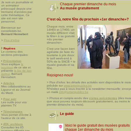
Je suis un journaliste et
Chaque premier dimanche du mois
un animateur
Au musée gratuitement
préoccupé depuis une
trentaine d’années par
cette thématique. Ce
site est mon site
C’est où, notre fête du prochain «1er dimanche»?
personnel.
Chaque mois, entre
Bienvenue sur
14H00 et 17H00, un
consoloisirs.be,
musée différent «fait
Bernard Hennebert
la fête» à sa gratuité
«du premier
>
Plus d’infos
dimanche».
Repères
C’est une façon bien
Le contenu des
agréable de faire du
sections principales:
tourisme à prix doux:
le tarif week-end à
•
Présentation
50% de la SNCB + le
Vous explique
le
musée gratuits et sa
pourquoi
de ce site et
fête.
présente
la bio de son
auteur
, Bernard
Rejoignez-nous!
Hennebert.
> Plus d’infos: les détails des activités sont disponibles le mois
•
Articles
précède sur
www.artsetpublics.be
Mes collaborations au
N’hésitez pas à vous inscrire à la newsletter mensuelle: envoy
Ligueur et au Journal
un mailà
info@artsetpublics.be
du Mardi.
> Photos et compte-rendu des
visites précédentes
(des mus
•
Pour agir
que vous pouvez toujours découvrir gratuitement, au moins le
Les outils pour vos
premier dimanche du mois).
plaintes TV.
•
Témoignages
Le guide
Vous permet d’écrire à
l’auteur de ce site.
•
ATA: archives
Voici le guide gratuit des musées gratuits
Consultez les 65
chaque 1er dimanche du mois
journaux diffusés par