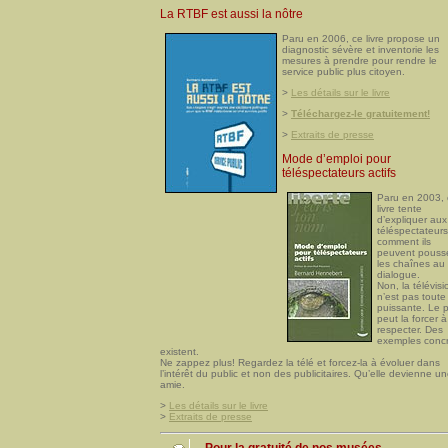
La RTBF est aussi la nôtre
Paru en 2006, ce livre propose un
diagnostic sévère et inventorie les
mesures à prendre pour rendre le
service public plus citoyen.
>
Les détails sur le livre
>
Téléchargez-le gratuitement!
>
Extraits de presse
Mode d’emploi pour
téléspectateurs actifs
Paru en 2003, 
livre tente
d’expliquer aux
téléspectateurs
comment ils
peuvent pouss
les chaînes au
dialogue.
Non, la télévisi
n’est pas toute
puissante. Le p
peut la forcer à
respecter. Des
exemples concr
existent.
Ne zappez plus! Regardez la télé et forcez-la à évoluer dans
l’intérêt du public et non des publicitaires. Qu’elle devienne u
amie.
>
Les détails sur le livre
>
Extraits de presse