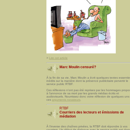
>
Lire cet article
Marc Moulin censuré?
À la fin de sa vie, Marc Moulin a écrit quelques textes essentie
inédits sur la manière dont la présence publicitaire pervertir le
service public RTBF.
Ces réflexions n’ont pas été reprises par les hommages propo
à l’annonce de sa mort par les grands médias écrits et
audiovisuels. Nourrissez donc votre réflexion de quelques uns
ces
arguments novateurs
.
RTBF
Courriers des lecteurs et émissions de
médiation
À l’inverse des chaînes privées, la RTBF doit répondre à vos
courriers. Un début de dialogue avec le service public est don