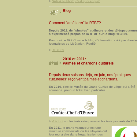
>
"Arts & Publics", c’est quoi et qui?
Blog
Comment "améliorer" la RTBF?
Depuis 2011, de "simples" auditeurs et des téléspectateur
s’expriment à propos de la RTBF sur le blog RTBF89.
Pourquoi ce 89? Comme le blog d’information créé par d’anci
journalistes de Libération: Rue89.
>
RTBF 89
2010 et 2011:
Palmes et chardons culturels
Depuis deux saisons déjà, en juin, nos “pratiques
culturelles” reçoivent palmes et chardons.
En
2010
, c’est le Musée du Grand Curtius de Liège qui a été
couronné, pour un ticket bien particulier.
>
Voir tout
sur les trois vainqueurs et les trois perdants de 201
En
2011
, le grand vainqueur est une
structure commerciale où les citoyens ont
leur mot à dire dans l’organisation des