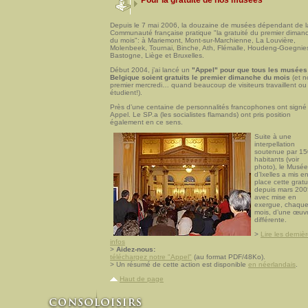
Pour la gratuité de nos musées
Depuis le 7 mai 2006, la douzaine de musées dépendant de l
Communauté française pratique "la gratuité du premier diman
du mois": à Mariemont, Mont-sur-Marchienne, La Louvière,
Molenbeek, Tournai, Binche, Ath, Flémalle, Houdeng-Goegnie
Bastogne, Liège et Bruxelles.
Début 2004, j’ai lancé un
"Appel" pour que tous les musées
Belgique soient gratuits le premier dimanche du mois
(et n
premier mercredi… quand beaucoup de visiteurs travaillent ou
étudient!).
Près d’une centaine de personnalités francophones ont signé
Appel. Le SP.a (les socialistes flamands) ont pris position
également en ce sens.
Suite à une
interpellation
soutenue par 15
habitants (voir
photo), le Musée
d’Ixelles a mis e
place cette gratu
depuis mars 200
avec mise en
exergue, chaqu
mois, d’une œuv
différente.
>
Lire les derniè
infos
>
Aidez-nous:
téléchargez notre "Appel"
(au format PDF/48Ko).
> Un résumé de cette action est disponible
en néerlandais
.
Haut de page