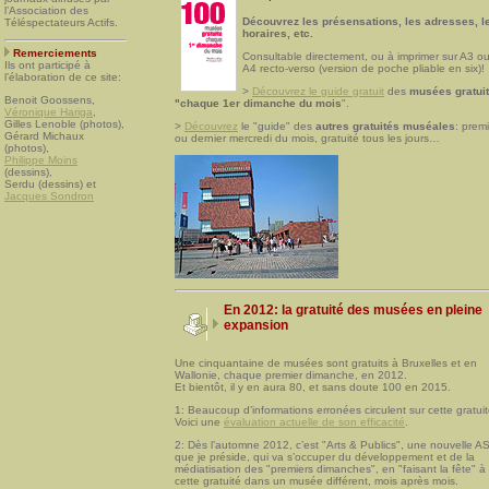
l’Association des
Découvrez les présensations, les adresses, l
Téléspectateurs Actifs.
horaires, etc.
Remerciements
Consultable directement, ou à imprimer sur A3 ou
Ils ont participé à
A4 recto-verso (version de poche pliable en six)!
l’élaboration de ce site:
>
Découvrez le guide gratuit
des
musées gratui
Benoit Goossens,
"chaque 1er dimanche du mois
".
Véronique Hariga
,
Gilles Lenoble (photos),
>
Découvrez
le "guide" des
autres gratuités muséales
: prem
Gérard Michaux
ou dernier mercredi du mois, gratuité tous les jours…
(photos),
Philippe Moins
(dessins),
Serdu (dessins) et
Jacques Sondron
En 2012: la gratuité des musées en pleine
expansion
Une cinquantaine de musées sont gratuits à Bruxelles et en
Wallonie, chaque premier dimanche, en 2012.
Et bientôt, il y en aura 80, et sans doute 100 en 2015.
1: Beaucoup d’informations erronées circulent sur cette gratuit
Voici une
évaluation actuelle de son efficacité
.
2: Dès l’automne 2012, c’est "Arts & Publics", une nouvelle A
que je préside, qui va s’occuper du développement et de la
médiatisation des "premiers dimanches", en "faisant la fête" à
cette gratuité dans un musée différent, mois après mois.