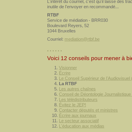
L'intérêt du courriel, c'est qu'il laisse des tr
inutile de l'envoyer en recommandé...
RTBF
Service de médiation - BRR030
Boulevard Reyers, 52
1044 Bruxelles
Courriel:
mediation@rtbf.be
Voici 12 conseils pour mener à bi
Visionner
Écrire
Le Conseil Supérieur de l'Audiovisuel
La RTBF
Les autres chaînes
Conseil de Déontologie Journalistique
Les télédistributeurs
Évitez le JEP!
Contacter députés et ministres
Écrire aux journaux
Le secteur associatif
L'éducation aux médias