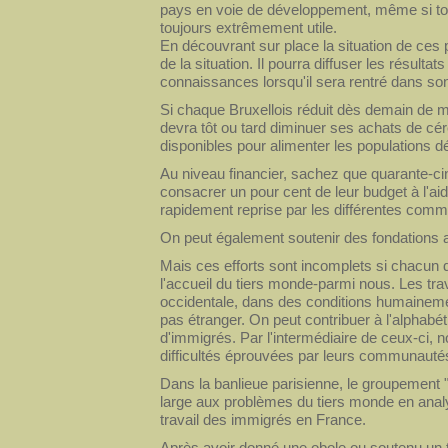
pays en voie de développement, même si tout c
toujours extrêmement utile.
En découvrant sur place la situation de ces 
de la situation. Il pourra diffuser les résul
connaissances lorsqu'il sera rentré dans son
Si chaque Bruxellois réduit dès demain de 
devra tôt ou tard diminuer ses achats de cér
disponibles pour alimenter les populations d
Au niveau financier, sachez que quarante-
consacrer un pour cent de leur budget à l'ai
rapidement reprise par les différentes comm
On peut également soutenir des fondations a
Mais ces efforts sont incomplets si chacun d
l'accueil du tiers monde-parmi nous. Les tr
occidentale, dans des conditions humaineme
pas étranger. On peut contribuer à l'alphabéti
d'immigrés. Par l'intermédiaire de ceux-ci, 
difficultés éprouvées par leurs communautés
Dans la banlieue parisienne, le groupement "
large aux problèmes du tiers monde en anal
travail des immigrés en France.
Après avoir donné une obole ou soutenu un t