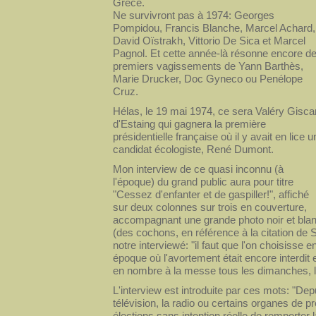
Grèce.
Ne survivront pas à 1974: Georges
Pompidou, Francis Blanche, Marcel Achard,
David Oïstrakh, Vittorio De Sica et Marcel
Pagnol. Et cette année-là résonne encore d
premiers vagissements de Yann Barthès,
Marie Drucker, Doc Gyneco ou Penélope
Cruz.
Hélas, le 19 mai 1974, ce sera Valéry Gisca
d'Estaing qui gagnera la première
présidentielle française où il y avait en lice u
candidat écologiste, René Dumont.
Mon interview de ce quasi inconnu (à
l'époque) du grand public aura pour titre
"Cessez d'enfanter et de gaspiller!", affiché
sur deux colonnes sur trois en couverture,
accompagnant une grande photo noir et bla
(des cochons, en référence à la citation de 
notre interviewé: "il faut que l'on choisisse
époque où l'avortement était encore interdit 
en nombre à la messe tous les dimanches, les 
L'interview est introduite par ces mots: "Dep
télévision, la radio ou certains organes de 
élections sans intention réelle de remporter la