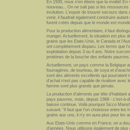
En 1930, nous n'en étions que la moitié! En 
nouveau... On ne sait pas si les ressources 
évolution. L'espoir de trouver secours dans 
venir, il faudrait également construire autan
furent créés depuis que le monde est monde
Pour la production alimentaire, il faut distin
manger. Actuellement, la situation est plus 
grains que les Etats-Unis, le Canada et l'Au
ont complètement disparu. Les terres que l'o
exploitation depuis 3 ou 4 ans. Notre surco
protéines de la bouche des enfants pauvres.
Actuellement, un pays comme la Belgique a
fourragères, de tourteau, de soya et d'arachid
sont des aliments excellents qui pourraient 
d'achat n'est pas capable de rivaliser avec 
famine sont plus grands que jamais.
La production d'aliments par tête d'habitant
pays pauvres, mais, depuis 1968 - c'est-à-d
baisse continue. Voilà pourquoi Sicco Mans
suivant: "Il faut que l'on choisisse entre le
grains aux uns, il n'y en aura plus pour les a
Aux Etats-Unis comme en France, on a doub
d'années. Nous utilisons également de plus 