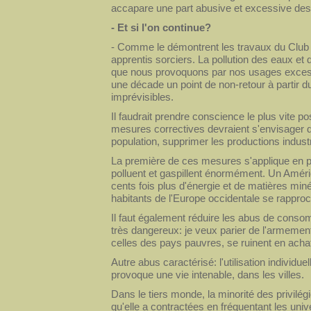
accapare une part abusive et excessive des
- Et si l'on continue?
- Comme le démontrent les travaux du Cl
apprentis sorciers. La pollution des eaux et
que nous provoquons par nos usages excess
une décade un point de non-retour à partir d
imprévisibles.
Il faudrait prendre conscience le plus vite po
mesures correctives devraient s'envisager dè
population, supprimer les productions industri
La première de ces mesures s'applique en pri
polluent et gaspillent énormément. Un Amé
cents fois plus d'énergie et de matières min
habitants de l'Europe occidentale se rapproch
Il faut également réduire les abus de consomm
très dangereux: je veux parier de l'armem
celles des pays pauvres, se ruinent en ach
Autre abus caractérisé: l'utilisation individue
provoque une vie intenable, dans les villes.
Dans le tiers monde, la minorité des privilé
qu'elle a contractées en fréquentant les uni